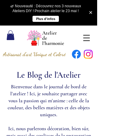
🌿 Nouveauté : Découvrez nos 3 nouveaux
Ateliers DIY ! Prochain atelier le 23 mai !
✕
Plus d'infos
Atelier
de
l'harmonie
Artisanat d'art Unique et Coloré
Le Blog de l'Atelier
Bienvenue dans le journal de bord de
l'atelier ! Ici, je souhaite partager avec
vous la passion qui m'anime : celle de la
couleur, des belles matières et des objets
uniques.
Ici, nous parlerons décoration, bien sûr,
mais aussi des coulisses de la restauration