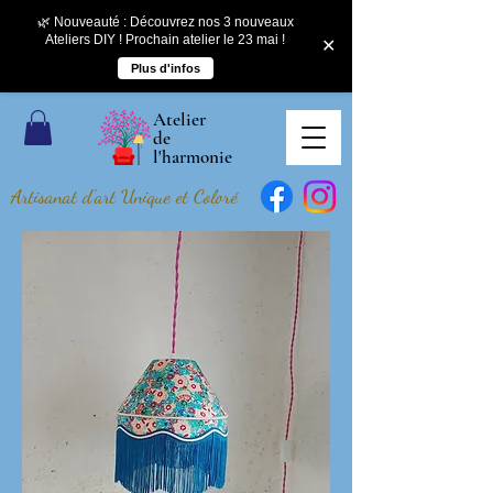
🌿 Nouveauté : Découvrez nos 3 nouveaux
Ateliers DIY ! Prochain atelier le 23 mai !
✕
Plus d'infos
Atelier
de
l'harmonie
Artisanat d'art Unique et Coloré