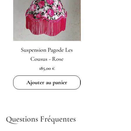
Suspension Pagode Les
Kit DIY Ma lampe à
Cousus - Rose
Prix
185,00 €
Ajouter au panier
Questions Fréquentes