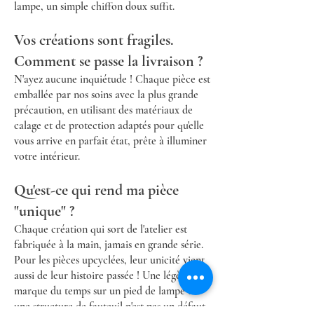
lampe, un simple chiffon doux suffit.
Vos créations sont fragiles.
Comment se passe la livraison ?
N'ayez aucune inquiétude ! Chaque pièce est
emballée par nos soins avec la plus grande
précaution, en utilisant des matériaux de
calage et de protection adaptés pour qu'elle
vous arrive en parfait état, prête à illuminer
votre intérieur.
Qu'est-ce qui rend ma pièce
"unique" ?
Chaque création qui sort de l'atelier est
fabriquée à la main, jamais en grande série.
Pour les pièces upcyclées, leur unicité vient
aussi de leur histoire passée ! Une légère
marque du temps sur un pied de lampe ou
une structure de fauteuil n'est pas un défaut,